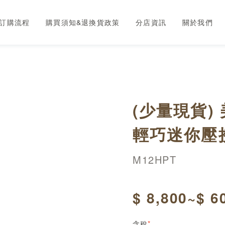
訂購流程
購買須知&退換貨政策
分店資訊
關於我們
(少量現貨)
輕巧迷你壓
M12HPT
$ 8,800~$ 6
含稅
*