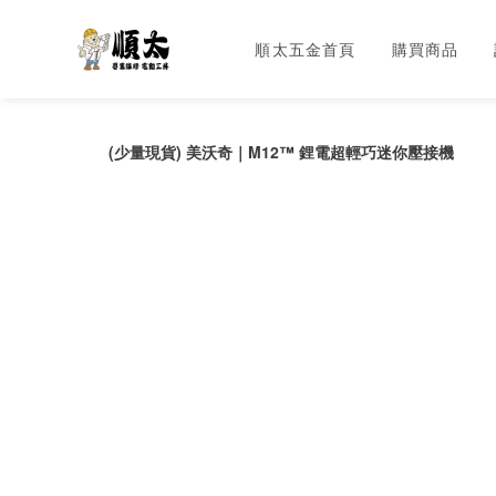
順太五金首頁
購買商品
(少量現貨) 美沃奇｜M12™ 鋰電超輕巧迷你壓接機