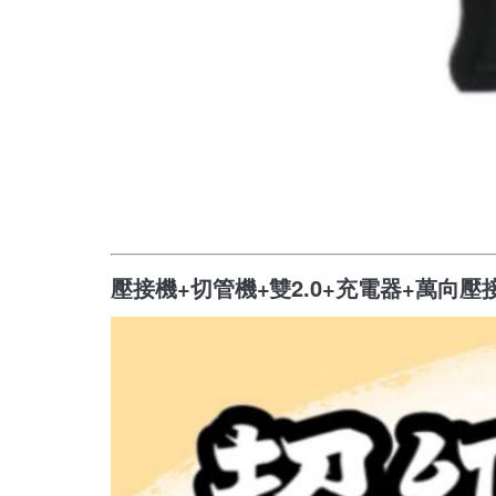
壓接機+切管機+雙2.0+充電器+萬向壓