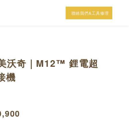
聯絡我們&工具修理
 美沃奇｜M12™ 鋰電超
接機
0,900