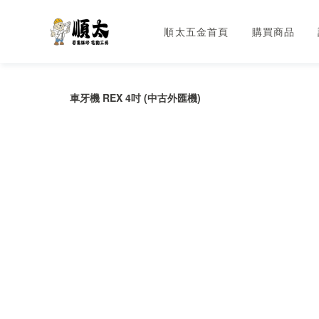
順太五金首頁
購買商品
車牙機 REX 4吋 (中古外匯機)