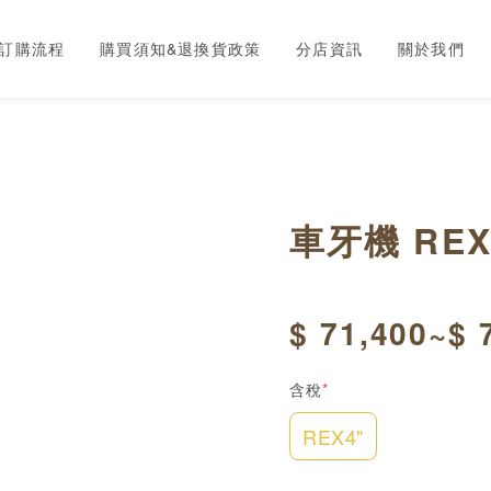
訂購流程
購買須知&退換貨政策
分店資訊
關於我們
車牙機 REX
$ 71,400~$ 
含稅
*
REX4"