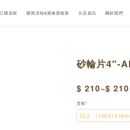
訂購流程
購買須知&退換貨政策
分店資訊
關於我們
砂輪片4"-A
$ 210~$ 210
含稅
*
20入 （106X1X16