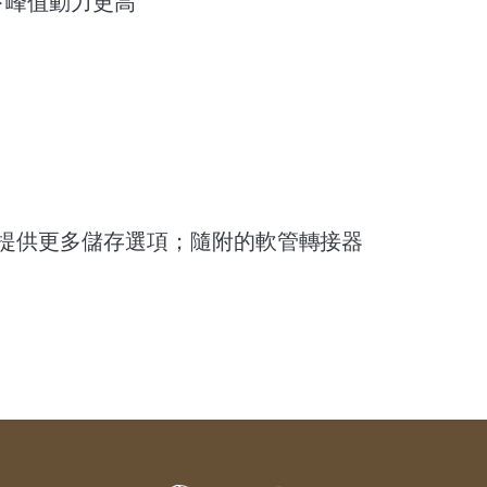
下峰值動力更高​
勾提供更多儲存選項​；隨附的軟管轉接器