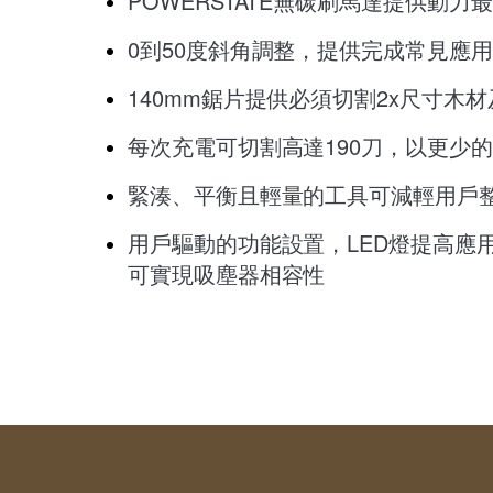
POWERSTATE無碳刷馬達​提供動
0到50度斜角調整​，提供完成常見應
140mm鋸片​提供必須切割2x尺寸木
每次充電可切割高達190刀​，以更少
緊湊、平衡且輕量的工具可減輕用戶
用戶驅動的功能設置​，LED燈提高應
可實現吸塵器相容性​