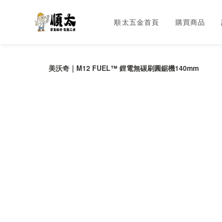
順太五金首頁
購買商品
美沃奇｜M12 FUEL™ 鋰電無碳刷圓鋸機140mm